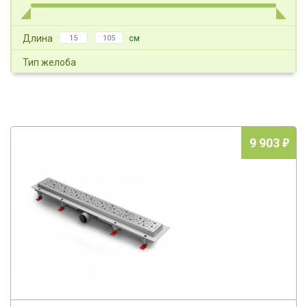
Длина
см
Тип желоба
Производитель
Фактура
9 903