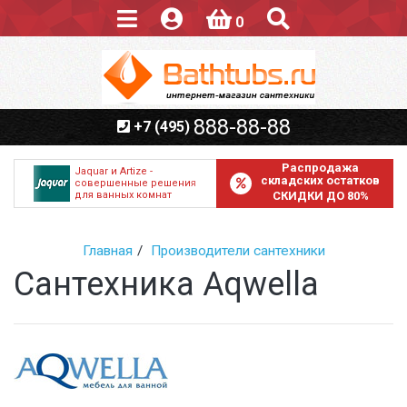
0
888-88-88
+7 (495)
Распродажа
Jaquar и Artize -
складских остатков
совершенные решения
для ванных комнат
СКИДКИ ДО 80%
Главная
Производители сантехники
Сантехника Aqwella