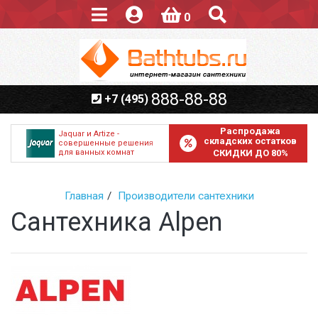
0
888-88-88
+7 (495)
Распродажа
Jaquar и Artize -
складских остатков
совершенные решения
для ванных комнат
СКИДКИ ДО 80%
Главная
Производители сантехники
Сантехника Alpen