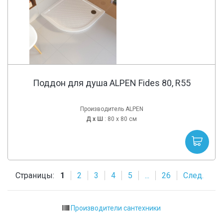
Поддон для душа ALPEN Fides 80, R55
Производитель ALPEN
Д х
Ш
: 80 x 80 см
Страницы:
1
2
3
4
5
...
26
След.
Производители сантехники