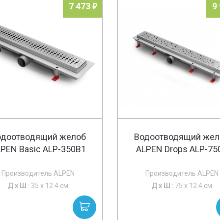
7 473
9
одоотводящий желоб
Водоотводящий жел
PEN Basic ALP-350B1
ALPEN Drops ALP-75
Производитель ALPEN
Производитель ALPEN
Д х
Ш
: 35 x 12.4 см
Д х
Ш
: 75 x 12.4 см