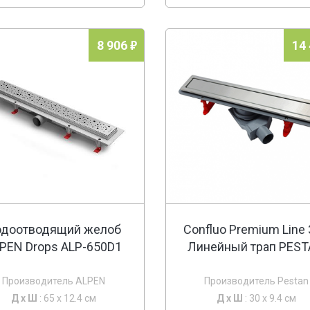
8 906
14
одоотводящий желоб
Confluo Premium Line
PEN Drops ALP-650D1
Линейный трап PES
Производитель ALPEN
Производитель Pestan
Д х
Ш
: 65 x 12.4 см
Д х
Ш
: 30 x 9.4 см