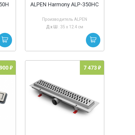
350H
ALPEN Harmony ALP-350HC
Производитель ALPEN
Д х
Ш
: 35 x 12.4 см
 900
7 473