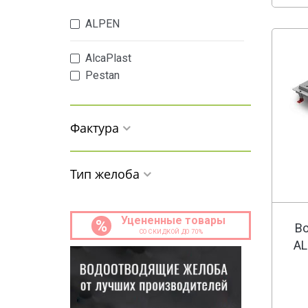
ALPEN
AlcaPlast
Pestan
Фактура
Тип желоба
Уцененные товары
%
В
СО СКИДКОЙ ДО 70%
AL