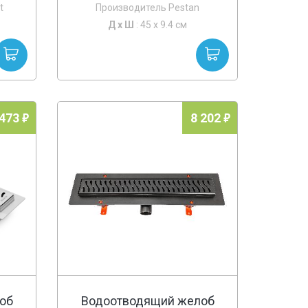
t
Производитель Pestan
Д х
Ш
: 45 x 9.4 см
 473
8 202
об
Водоотводящий желоб