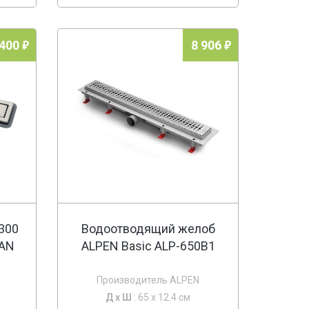
 400
8 906
 300
Водоотводящий желоб
TAN
ALPEN Basic ALP-650B1
Производитель ALPEN
Д х
Ш
: 65 x 12.4 см