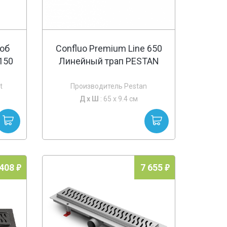
об
Confluo Premium Line 650
150
Линейный трап PESTAN
t
Производитель Pestan
Д х
Ш
: 65 x 9.4 см
 408
7 655