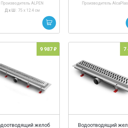
Производитель ALPEN
Производитель AlcaPlas
Д х
Ш
: 75 x 12.4 см
9 987
7
одоотводящий желоб
Водоотводящий жел