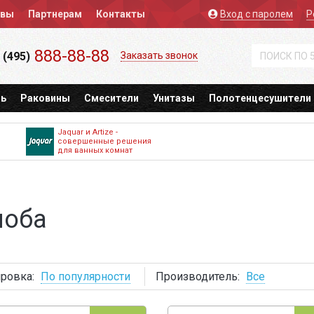
ывы
Партнерам
Контакты
Вход
с паролем
Р
888-88-88
 (495)
Заказать звонок
ь
Раковины
Смесители
Унитазы
Полотенцесушители
Jaquar и Artize -
совершенные решения
для ванных комнат
лоба
ровка:
По популярности
Производитель:
Все