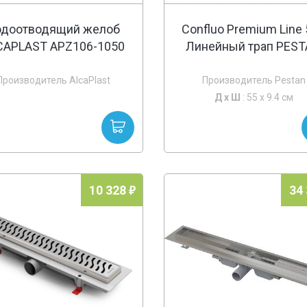
одоотводящий желоб
Confluo Premium Line
CAPLAST APZ106-1050
Линейный трап PES
Производитель AlcaPlast
Производитель Pestan
Д х
Ш
: 55 x 9.4 см
10 328
34