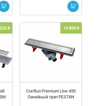
 232
15 800
об
Confluo Premium Line 450
50M
Линейный трап PESTAN