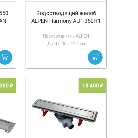
 550
Водоотводящий желоб
TAN
ALPEN Harmony ALP-350H1
Производитель ALPEN
Д х
Ш
: 35 x 12.4 см
 380
18 400