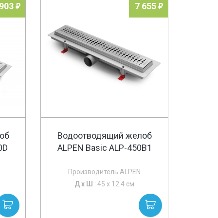
 903
7 655
об
Водоотводящий желоб
0D
ALPEN Basic ALP-450B1
Производитель ALPEN
Д х
Ш
: 45 x 12.4 см