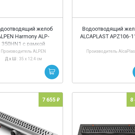
одоотводящий желоб
Водоотводящий жел
ALPEN Harmony ALP-
ALCAPLAST APZ106-1
350HN1 с рамкой
Производитель ALPEN
Производитель AlcaPlas
Д х
Ш
: 35 x 12.4 см
7 655
8