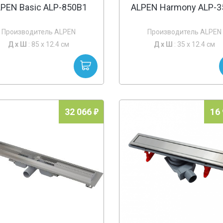
PEN Basic ALP-850B1
ALPEN Harmony ALP-
Производитель ALPEN
Производитель ALPEN
Д х
Ш
: 85 x 12.4 см
Д х
Ш
: 35 x 12.4 см
32 066
16