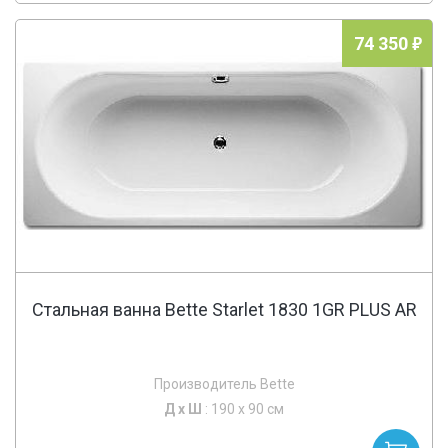
74 350
Стальная ванна Bette Starlet 1830 1GR PLUS AR
Производитель Bette
Д х
Ш
: 190 x 90 см