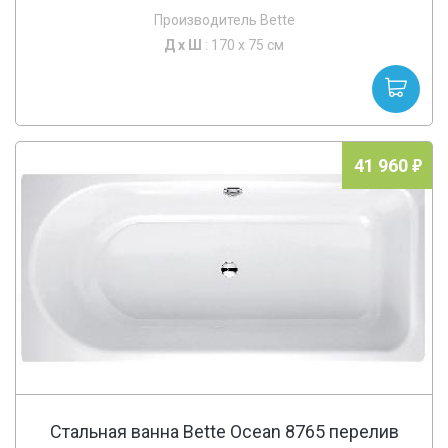
Производитель Bette
Д х
Ш
: 170 x 75 см
41 960
Стальная ванна Bette Ocean 8765 перелив