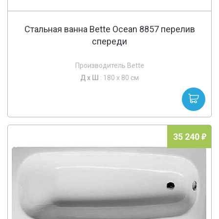
Стальная ванна Bette Ocean 8857 перелив
спереди
Производитель Bette
Д х
Ш
: 180 x 80 см
35 240