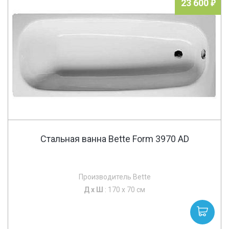
23 600
Стальная ванна Bette Form 3970 AD
Производитель Bette
Д х
Ш
: 170 x 70 см