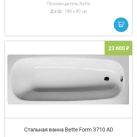
Производитель Bette
Д х
Ш
: 180 x 80 см
23 600
Стальная ванна Bette Form 3710 AD