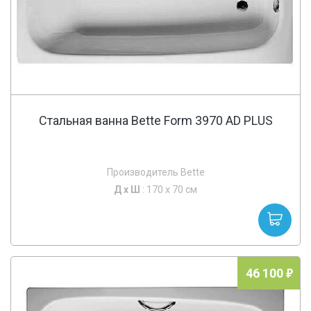
Стальная ванна Bette Form 3970 AD PLUS
Производитель Bette
Д х
Ш
: 170 x 70 см
46 100