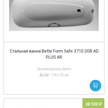
Стальная ванна Bette Form Safe 3710 2GR AD
PLUS AR
Производитель Bette
Д х
Ш
: 170 x 75 см
38 530