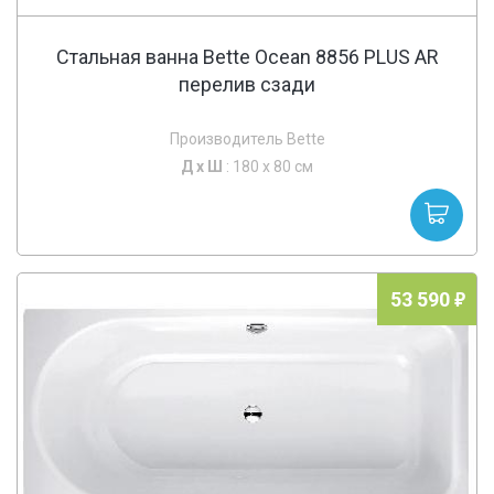
Стальная ванна Bette Ocean 8856 PLUS AR
перелив сзади
Производитель Bette
Д х
Ш
: 180 x 80 см
53 590