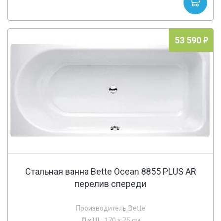
53 590
Стальная ванна Bette Ocean 8855 PLUS AR
перелив спереди
Производитель Bette
Д х
Ш
: 170 x 75 см