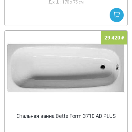
Д х
Ш
: 170 x 75 см
29 420
Стальная ванна Bette Form 3710 AD PLUS