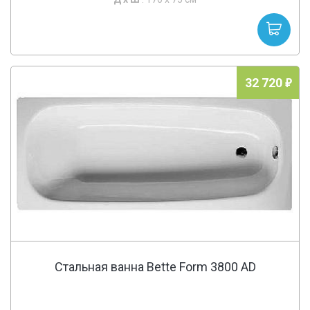
32 720
Стальная ванна Bette Form 3800 AD