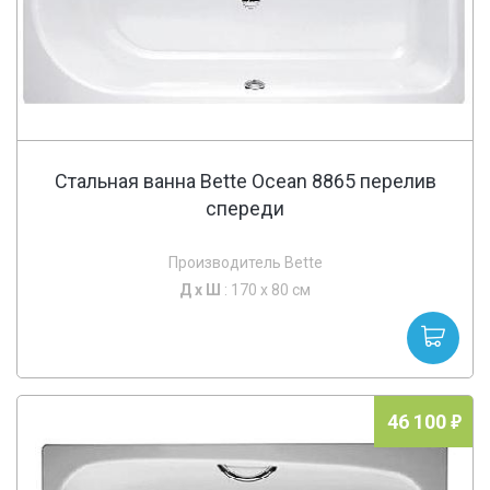
Стальная ванна Bette Ocean 8865 перелив
спереди
Производитель Bette
Д х
Ш
: 170 x 80 см
46 100