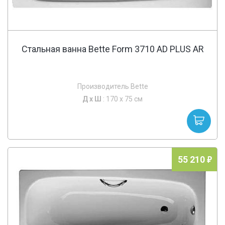
Стальная ванна Bette Form 3710 AD PLUS AR
Производитель Bette
Д х
Ш
: 170 x 75 см
55 210