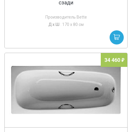
сзади
Производитель Bette
Д х
Ш
: 170 x 80 см
34 460