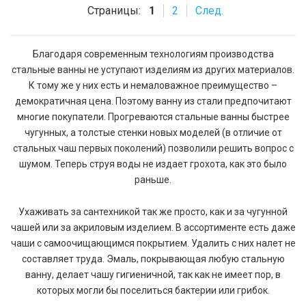
Страницы:
1
2
След.
Благодаря современным технологиям производства
стальные ванны не уступают изделиям из других материалов.
К тому же у них есть и немаловажное преимущество –
демократичная цена. Поэтому ванну из стали предпочитают
многие покупатели. Прогреваются стальные ванны быстрее
чугунных, а толстые стенки новых моделей (в отличие от
стальных чаш первых поколений) позволили решить вопрос с
шумом. Теперь струя воды не издает грохота, как это было
раньше.
Ухаживать за сантехникой так же просто, как и за чугунной
чашей или за акриловым изделием. В ассортименте есть даже
чаши с самоочищающимся покрытием. Удалить с них налет не
составляет труда. Эмаль, покрывающая любую стальную
ванну, делает чашу гигиеничной, так как не имеет пор, в
которых могли бы поселиться бактерии или грибок.