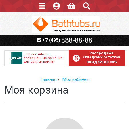
888-88-88
+7 (495)
Распродажа
Jaquar и Artize -
складских остатков
совершенные решения
для ванных комнат
СКИДКИ ДО 80%
Главная
Мой кабинет
Моя корзина