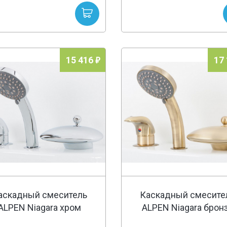
15 416
17
аскадный смеситель
Каскадный смесите
ALPEN Niagara хром
ALPEN Niagara брон