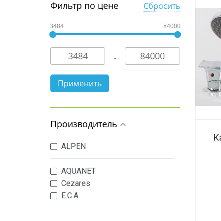
Фильтр по цене
Сбросить
3484
84000
Производитель
К
ALPEN
AQUANET
Cezares
E.C.A.
Fima Carlo Frattini
GPD