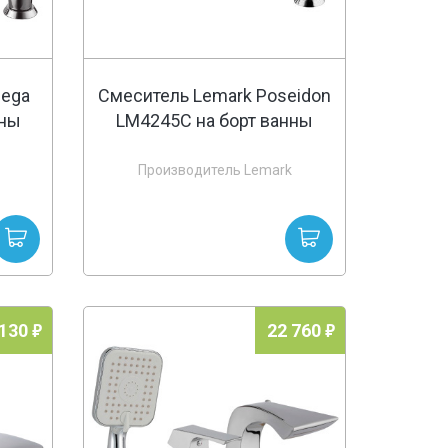
mega
Смеситель Lemark Poseidon
нны
LM4245C на борт ванны
Производитель Lemark
 130
22 760