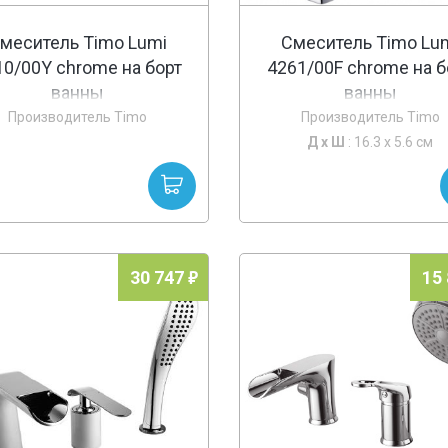
меситель Timo Lumi
Смеситель Timo Lu
10/00Y chrome на борт
4261/00F chrome на б
ванны
ванны
Производитель Timo
Производитель Timo
Д х
Ш
: 16.3 x 5.6 см
30 747
15