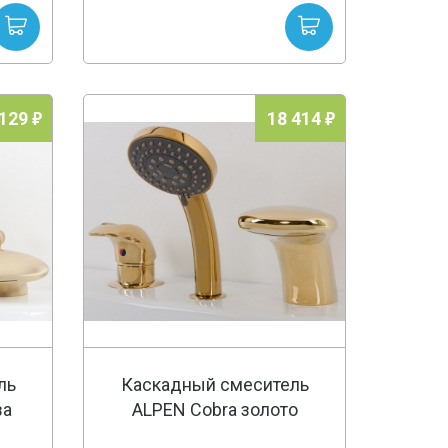
 129
18 414
ль
Каскадный смеситель
за
ALPEN Cobra золото