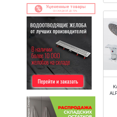
Gessi
Уцененные товары
%
СО СКИДКОЙ ДО 70%
Gattoni
JACOB DELAFON
KOLPA SAN
Kludi
Lemark
Tres
Timo
Фэма
К
ALP