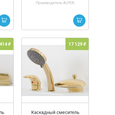
Производитель ALPEN
 414
17 129
ль
Каскадный смеситель