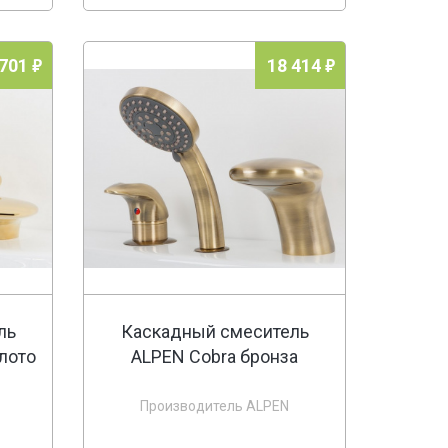
 701
18 414
ль
Каскадный смеситель
олото
ALPEN Cobra бронза
Производитель ALPEN