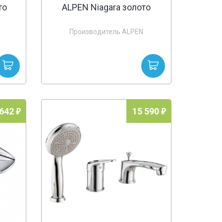
то
ALPEN Niagara золото
Производитель ALPEN
 642
15 590