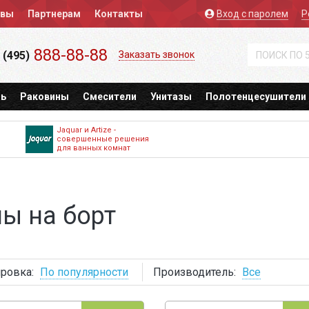
ывы
Партнерам
Контакты
Вход
с паролем
Р
888-88-88
 (495)
Заказать звонок
ь
Раковины
Смесители
Унитазы
Полотенцесушители
Jaquar и Artize -
совершенные решения
для ванных комнат
ы на борт
ровка:
По популярности
Производитель:
Все