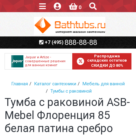
0
888-88-88
+7 (495)
Распродажа
Jaquar и Artize -
складских остатков
совершенные решения
для ванных комнат
СКИДКИ ДО 80%
Главная
Каталог сантехники
Мебель для ванной
Тумбы с раковиной
Тумба с раковиной ASB-
Mebel Флоренция 85
белая патина сребро