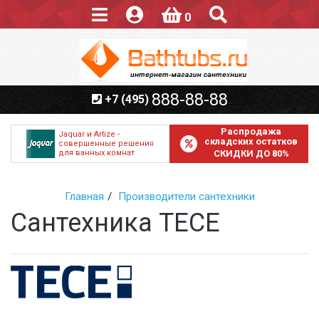
0
888-88-88
+7 (495)
Распродажа
Jaquar и Artize -
складских остатков
совершенные решения
для ванных комнат
СКИДКИ ДО 80%
Главная
Производители сантехники
Сантехника TECE