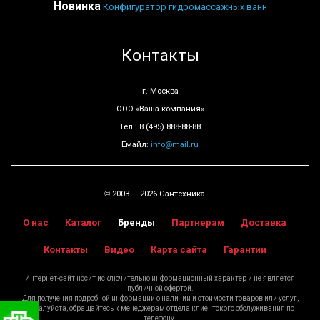
Новинка
Конфигуратор гидромассажных ванн
Контакты
г. Москва
ООО «Ваша компания»
Тел.: 8 (495) 888-88-88
Емайл:
info@mail.ru
2003 — 2026 Сантехника
©
О нас
Каталог
Бренды
Партнерам
Доставка
Контакты
Видео
Карта сайта
Гарантии
Интернет-сайт носит исключительно информационный характер и не является
публичной офертой.
Для получения подробной информации о наличии и стоимости товаров или услуг,
пожалуйста, обращайтесь к менеджерам отдела клиентского обслуживания по
Сантехника «Санмаркет»
телефону.