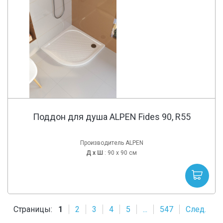
Поддон для душа ALPEN Fides 90, R55
Производитель ALPEN
Д х
Ш
: 90 x 90 см
Страницы:
1
2
3
4
5
...
547
След.