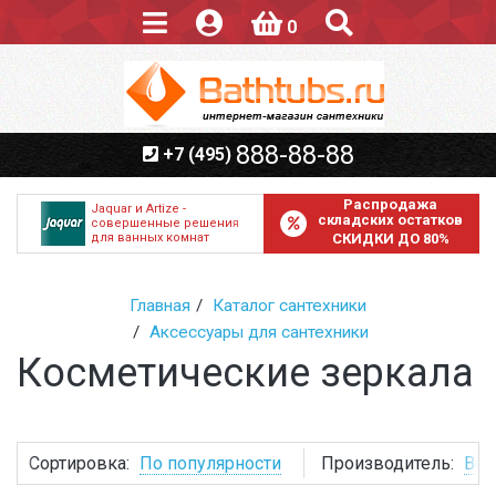
0
888-88-88
+7 (495)
Распродажа
Jaquar и Artize -
складских остатков
совершенные решения
для ванных комнат
СКИДКИ ДО 80%
Главная
Каталог сантехники
Аксессуары для сантехники
Косметические зеркала
Сортировка:
По популярности
Производитель:
Все