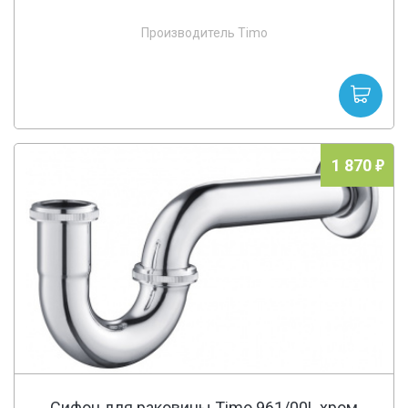
Производитель Timo
1 870
Сифон для раковины Timo 961/00L хром