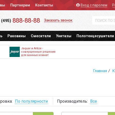
ывы
Партнерам
Контакты
Вход
с паролем
Р
888-88-88
 (495)
Заказать звонок
ь
Раковины
Смесители
Унитазы
Полотенцесушители
Jaquar и Artize -
совершенные решения
для ванных комнат
Главная
К
ровка:
По популярности
Производитель:
Все