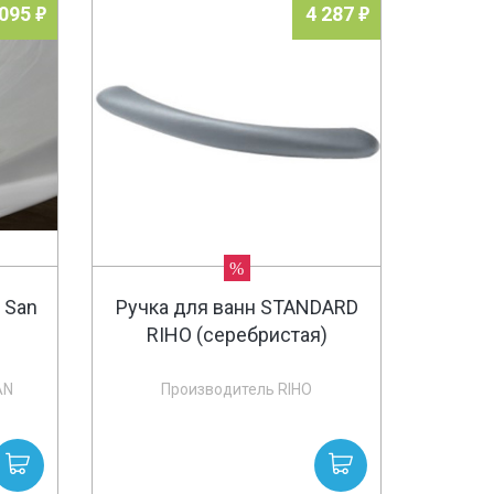
 095
4 287
%
 San
Ручка для ванн STANDARD
RIHO (серебристая)
AN
Производитель RIHO