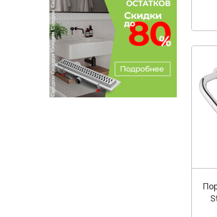
Пор
S