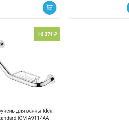
16 371
учень для ванны Ideal
tandard IOM A9114AA