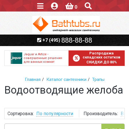
0
888-88-88
+7 (495)
Распродажа
Jaquar и Artize -
складских остатков
совершенные решения
для ванных комнат
СКИДКИ ДО 80%
Главная
Каталог сантехники
Трапы
Водоотводящие желоба
Сортировка:
По популярности
Производитель:
Все