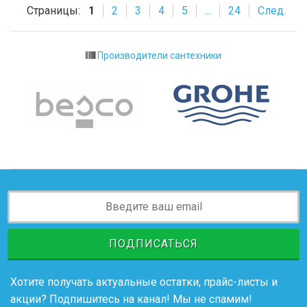
Страницы:
1
2
3
4
5
...
24
След.
Производители сантехники
ПОДПИСАТЬСЯ
Хотите получать актуальные остатки, прайс-листы и
акции? Подпишитесь на канал! Мы не спамим!