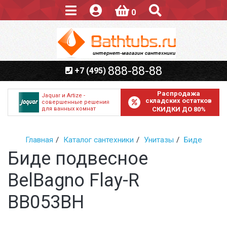
0
888-88-88
+7 (495)
Распродажа
Jaquar и Artize -
складских остатков
совершенные решения
для ванных комнат
СКИДКИ ДО 80%
Главная
Каталог сантехники
Унитазы
Биде
Биде подвесное
BelBagno Flay-R
BB053BH