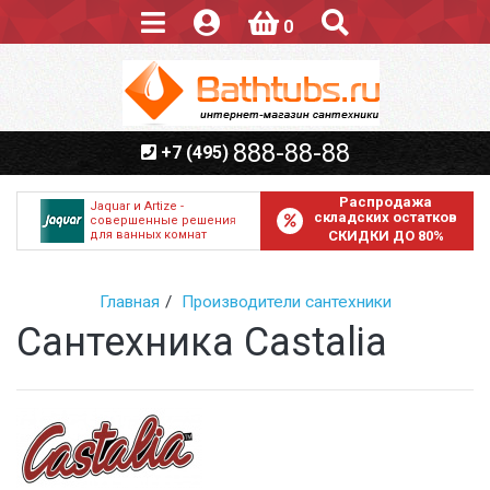
0
888-88-88
+7 (495)
Распродажа
Jaquar и Artize -
складских остатков
совершенные решения
для ванных комнат
СКИДКИ ДО 80%
Главная
Производители сантехники
Сантехника Castalia